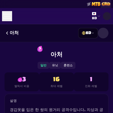
Select lan
KO
아처
KO
☕
Buy Me a Coffee
Discord 참여하기
Decks
Deck Builder
Cards
Counters
Leaderboards
3
Guides
아처
FAQ
About
Contact
Privacy
Terms
쿠키 설정
©
2026
ClashRoyaleDeck.com
.
모든 권리 보유
.
This content is not affiliated with, endorsed, sponsored, or
일반
유닛
훈련소
specifically approved by Supercell and Supercell is not
responsible for it. For more information see
Supercell's Fan
Content Policy
. See our
Privacy Policy
for additional details.
3
16
1
엘릭서 비용
최대 레벨
진화 레벨
설명
경갑옷을 입은 한 쌍의 원거리 공격수입니다. 지상과 공