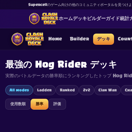
Supercellのゲーム向けの他のコミュニティポータルを見つけ
ホーム
デッキ
ビルダー
ガイド
統計
Home
Builder
デッキ
Coun
最強の Hog Rider デッキ
実際のバトルデータの勝率順にランキングしたトップ Hog Rid
This content is not af
is not responsible for
All modes
Ladder
Ranked
2v2
Clan War
Cha
使用数順
勝率
評価