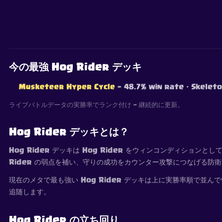
今の最強 Hog Rider デッキ
Musketeer Hyper Cycle
— 48.7% win rate
· Skeleto
ライブバトルデータの実勝率でランク付け — 継続的に更新。
Hog Rider デッキとは？
Hog Rider デッキは Hog Rider をウィンコンディショ
Rider の弱点を補い、守りの成功をカウンター攻撃につなげる防
現在のメタで最も強い Hog Rider デッキは上に実勝率順で
追随します。
Hog Rider の立ち回り