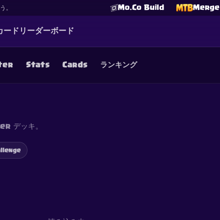
Mo.Co Build
Merge 
よう。
カード
リーダーボード
ter
Stats
Cards
ランキング
☕
Buy Me a Coffee
Discordに参加
Decks
Deck Builder
Cards
Counters
Leaderboards
Guide
FAQ
About
Contact
Privacy
Terms
Cookie設定
©
2026
ClashRoyaleDeck.com
.
All Rights Reserved
.
er デッキ。
filiated with, endorsed, sponsored, or specifically approved by 
 it. For more information see
Supercell's Fan Content Policy
. Se
additional details.
llenge