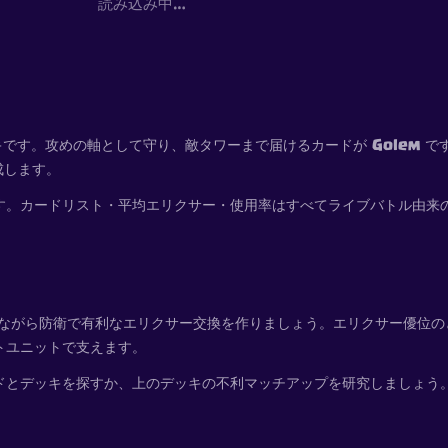
読み込み中…
ッキです。攻めの軸として守り、敵タワーまで届けるカードが Golem で
成します。
います。カードリスト・平均エリクサー・使用率はすべてライブバトル由
握しながら防衛で有利なエリクサー交換を作りましょう。エリクサー優位
ートユニットで支えます。
ードとデッキを探すか、上のデッキの不利マッチアップを研究しましょう