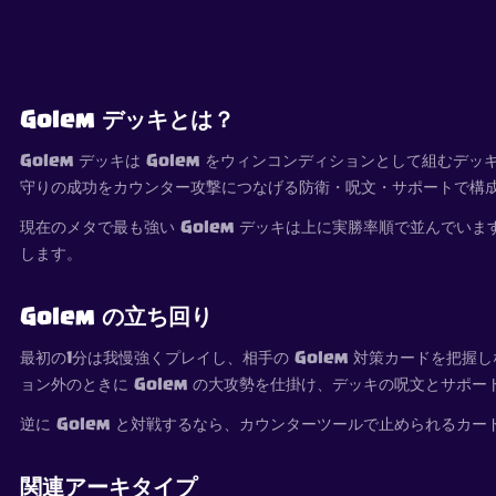
Golem デッキとは？
Golem デッキは Golem をウィンコンディションとして組むデ
守りの成功をカウンター攻撃につなげる防衛・呪文・サポートで構
現在のメタで最も強い Golem デッキは上に実勝率順で並んで
します。
Golem の立ち回り
最初の1分は我慢強くプレイし、相手の Golem 対策カードを把
ョン外のときに Golem の大攻勢を仕掛け、デッキの呪文とサポ
逆に Golem と対戦するなら、カウンターツールで止められるカ
関連アーキタイプ