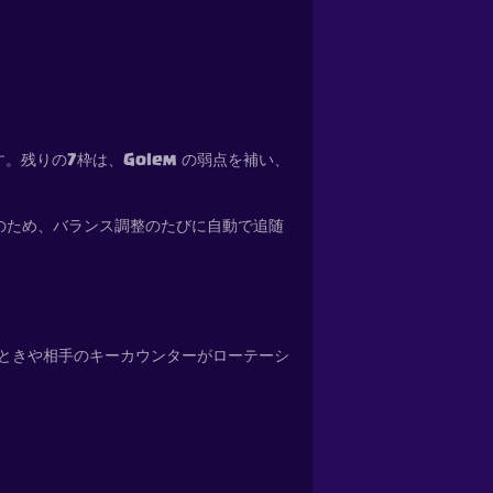
す。残りの7枠は、Golem の弱点を補い、
来のため、バランス調整のたびに自動で追随
のときや相手のキーカウンターがローテーシ
。