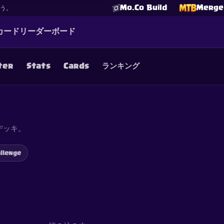
Mo.Co Build
Merge 
よう。
カード
リーダーボード
ter
Stats
Cards
ランキング
☕
Buy Me a Coffee
Discordに参加
Decks
Deck Builder
Cards
Counters
Leaderboards
Guide
FAQ
About
Contact
Privacy
Terms
Cookie設定
©
2026
ClashRoyaleDeck.com
.
All Rights Reserved
.
デッキ。
filiated with, endorsed, sponsored, or specifically approved by 
 it. For more information see
Supercell's Fan Content Policy
. Se
additional details.
llenge