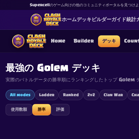
Supercellのゲーム向けの他のコミュニティポータルを見つけ
ホーム
デッキ
ビルダー
ガイド
統計
Home
Builder
デッキ
Coun
最強の Golem デッキ
実際のバトルデータの勝率順にランキングしたトップ Golem 
This content is not af
is not responsible for
All modes
Ladder
Ranked
2v2
Clan War
Cha
使用数順
勝率
評価