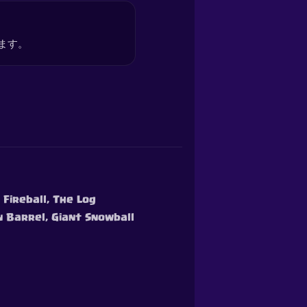
ます。
 Fireball, The Log
n Barrel, Giant Snowball