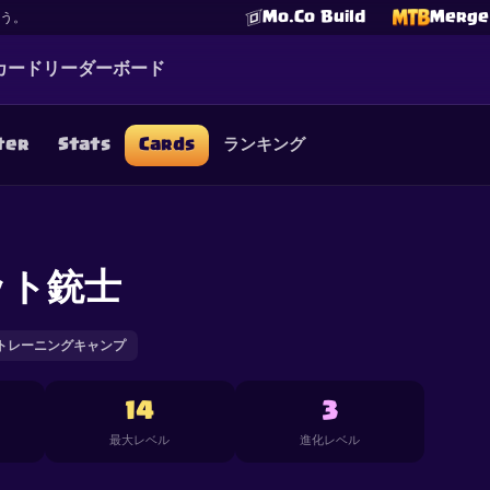
Mo.Co Build
Merge 
よう。
カード
リーダーボード
ter
Stats
Cards
ランキング
☕
Buy Me a Coffee
Discordに参加
Decks
Deck Builder
Cards
Counters
Leaderboards
Guide
FAQ
About
Contact
Privacy
Terms
Cookie設定
ット銃士
©
2026
ClashRoyaleDeck.com
.
All Rights Reserved
.
filiated with, endorsed, sponsored, or specifically approved by 
 it. For more information see
Supercell's Fan Content Policy
. Se
additional details.
トレーニングキャンプ
14
3
最大レベル
進化レベル