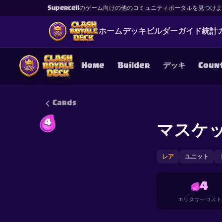
Supercellのゲーム向けの他のコミュニティポータルを見つけ
ホーム
デッキ
ビルダー
ガイド
統計
Home
Builder
デッキ
Coun
Cards
4
マスケ
This content is not af
is not responsible for
レア
ユニット
4
エリクサーコスト