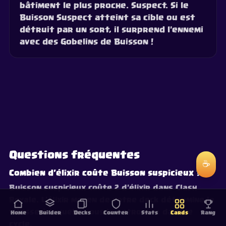
bâtiment le plus proche. Suspect. Si le
Buisson Suspect atteint sa cible ou est
détruit par un sort, il surprend l'ennemi
avec des Gobelins de Buisson !
Questions fréquentes
☕
Combien d'élixir coûte Buisson suspicieux ?
Buisson suspicieux coûte 2 d'élixir dans Clash
Royale. L'élixir moyen de votre deck détermine la
vitesse à laquelle vous la retrouvez dans le
Home
Builder
Decks
Counter
Stats
Cards
Rang
cycle.