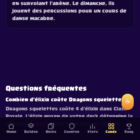
en survolant l'arène. Le dimanche, ils
jouent des percussions pour un cours de
danse macabre.
Questions fréquentes
Combien d'élixir coûte Dragons squelettes ?
☕
Dragons squelettes coûte 4 d'élixir dans Clash
Royale. L'élixir moyen de votre deck détermine la
vitesse à laquelle vous la retrouvez dans le
cycle.
Home
Builder
Decks
Counter
Stats
Cards
Rang