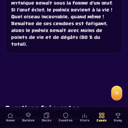
mythique renaît sous la forme d'un œuf.
Si l'œuf éclot, le phénix revient à la vie !
Quel oiseau incroyable, quand même !
Renaître de ses cendres est fatigant,
alors le phénix renaît avec moins de
points de vie et de dégâts (80 % du
total).
☕
Questions fréquentes
Combien d'élixir coûte Phénix ?
Home
Builder
Decks
Counter
Stats
Cards
Rang
Phénix coûte 4 d'élixir dans Clash Royale. L'élixir