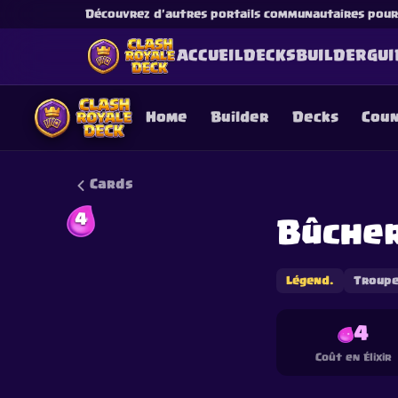
Découvrez d'autres portails communautaires pour l
ACCUEIL
DECKS
BUILDER
GUI
Home
Builder
Decks
Cou
Cards
4
Bûche
This content is not af
is not responsible for
Légend.
Troup
4
Coût en Élixir