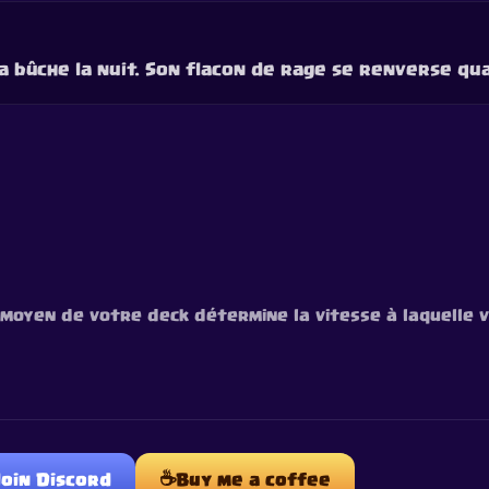
a bûche la nuit. Son flacon de rage se renverse quan
r moyen de votre deck détermine la vitesse à laquelle 
☕
Join Discord
Buy me a coffee