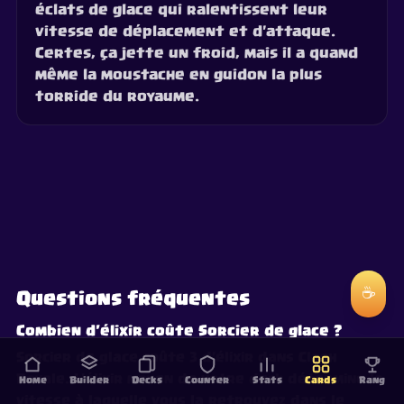
éclats de glace qui ralentissent leur
vitesse de déplacement et d'attaque.
Certes, ça jette un froid, mais il a quand
même la moustache en guidon la plus
torride du royaume.
☕
Questions fréquentes
Combien d'élixir coûte Sorcier de glace ?
Sorcier de glace coûte 3 d'élixir dans Clash
Royale. L'élixir moyen de votre deck détermine la
Home
Builder
Decks
Counter
Stats
Cards
Rang
vitesse à laquelle vous la retrouvez dans le