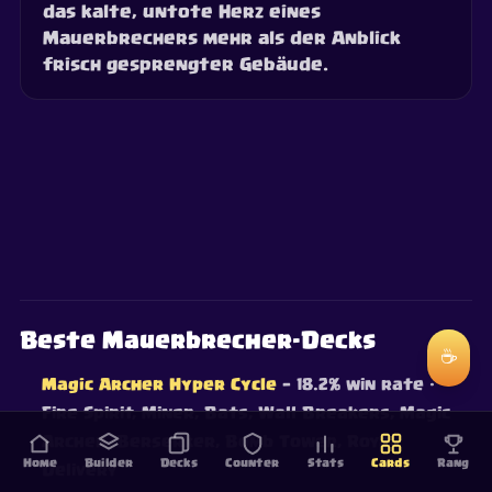
das kalte, untote Herz eines
Mauerbrechers mehr als der Anblick
frisch gesprengter Gebäude.
Beste Mauerbrecher-Decks
☕
Magic Archer Hyper Cycle
— 18.2% win rate
·
Fire Spirit, Miner, Bats, Wall Breakers, Magic
Archer, Berserker, Bomb Tower, Royal
Home
Builder
Decks
Counter
Stats
Cards
Rang
Delivery