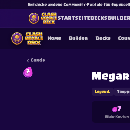
Entdecke andere Community-Portale für Supercell-
STARTSEITE
DECKS
BUILDE
Home
Builder
Decks
Cou
Cards
7
Megar
This content is not af
is not responsible for
Legend.
Trupp
7
Elixir-Kosten