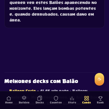
querer ver estes Balões aparecendo no
horizonte. Eles lançam bombas potentes
e, quando derrubados, causam dano em
área.
☕
Melhores decks com Balão
Balloon Cycle
— 41.4% win rate
· Balloon,
Skeletons, Musketeer, Miner, Ice Golem, Bomb
Home
Builder
Decks
Counter
Stats
Cards
Rank
Tower, Barbarian Barrel, Giant Snowball