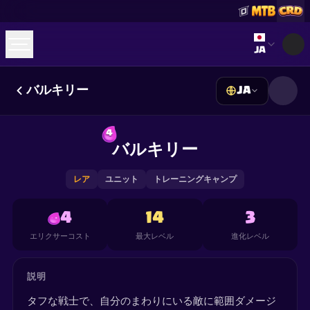
Select lan
JA
バルキリー
JA
☕
Buy Me a Coffee
Discordに参加
Decks
Deck Builder
Cards
Counters
Leaderboards
4
Guides
バルキリー
FAQ
About
Contact
Privacy
Terms
Cookie設定
©
2026
ClashRoyaleDeck.com
.
All Rights Reserved
.
This content is not affiliated with, endorsed, sponsored, or
レア
ユニット
トレーニングキャンプ
specifically approved by Supercell and Supercell is not
responsible for it. For more information see
Supercell's Fan
Content Policy
. See our
Privacy Policy
for additional details.
4
14
3
エリクサーコスト
最大レベル
進化レベル
説明
タフな戦士で、自分のまわりにいる敵に範囲ダメージ