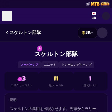
Select lan
JA
スケルトン部隊
JA
☕
Buy Me a Coffee
Discordに参加
Decks
Deck Builder
Cards
Counters
Leaderboards
3
Guides
スケルトン部隊
FAQ
About
Contact
Privacy
Terms
Cookie設定
©
2026
ClashRoyaleDeck.com
.
All Rights Reserved
.
This content is not affiliated with, endorsed, sponsored, or
スーパーレア
ユニット
トレーニングキャンプ
specifically approved by Supercell and Supercell is not
responsible for it. For more information see
Supercell's Fan
Content Policy
. See our
Privacy Policy
for additional details.
3
11
1
エリクサーコスト
最大レベル
進化レベル
説明
スケルトンの集団を出現させます。先頭からラリー、