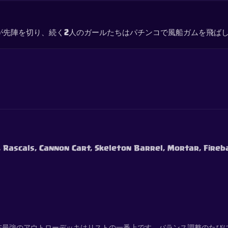
が先陣を切り、続く2人のガールたちはパチンコで風船ガムを飛ば
s, Rascals, Cannon Cart, Skeleton Barrel, Mortar, Fireb