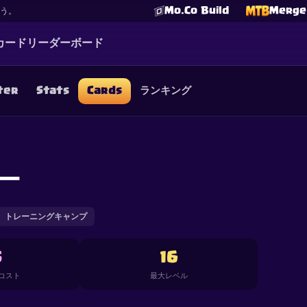
Mo.Co Build
Merge 
よう。
カード
リーダーボード
ter
Stats
Cards
ランキング
☕
Buy Me a Coffee
Discordに参加
Decks
Deck Builder
Cards
Counters
Leaderboards
Guide
FAQ
About
Contact
Privacy
Terms
Cookie設定
ー
©
2026
ClashRoyaleDeck.com
.
All Rights Reserved
.
filiated with, endorsed, sponsored, or specifically approved by 
 it. For more information see
Supercell's Fan Content Policy
. Se
additional details.
トレーニングキャンプ
5
16
コスト
最大レベル