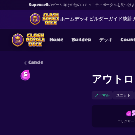
Supercellのゲーム向けの他のコミュニティポータルを見つけ
ホーム
デッキ
ビルダー
ガイド
統計
Home
Builder
デッキ
Coun
Cards
5
アウトロ
This content is not af
is not responsible for
ノーマル
ユニット
エリクサー