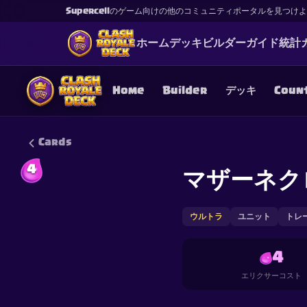
Supercellのゲーム向けの他のコミュニティポータルを見つけ
ホーム
デッキ
ビルダー
ガイド
統計
Home
Builder
デッキ
Coun
Cards
4
マザーネク
This content is not af
is not responsible for
ウルトラ
ユニット
トレ
4
エリクサーコスト