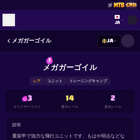
Select lan
JA
メガガーゴイル
JA
☕
Buy Me a Coffee
Discordに参加
Decks
Deck Builder
Cards
Counters
Leaderboards
3
Guides
メガガーゴイル
FAQ
About
Contact
Privacy
Terms
Cookie設定
©
2026
ClashRoyaleDeck.com
.
All Rights Reserved
.
This content is not affiliated with, endorsed, sponsored, or
レア
ユニット
トレーニングキャンプ
specifically approved by Supercell and Supercell is not
responsible for it. For more information see
Supercell's Fan
Content Policy
. See our
Privacy Policy
for additional details.
3
14
2
エリクサーコスト
最大レベル
進化レベル
説明
重装甲で強力な飛行ユニットです。もはや弱点などな