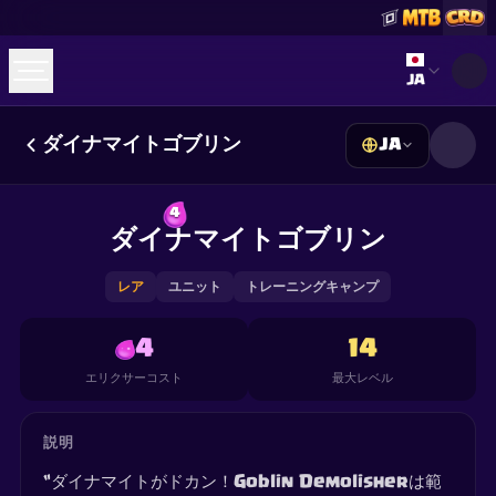
Select lan
JA
ダイナマイトゴブリン
JA
☕
Buy Me a Coffee
Discordに参加
Decks
Deck Builder
Cards
Counters
Leaderboards
4
Guides
ダイナマイトゴブリン
FAQ
About
Contact
Privacy
Terms
Cookie設定
©
2026
ClashRoyaleDeck.com
.
All Rights Reserved
.
This content is not affiliated with, endorsed, sponsored, or
レア
ユニット
トレーニングキャンプ
specifically approved by Supercell and Supercell is not
responsible for it. For more information see
Supercell's Fan
Content Policy
. See our
Privacy Policy
for additional details.
4
14
エリクサーコスト
最大レベル
説明
“ダイナマイトがドカン！Goblin Demolisherは範