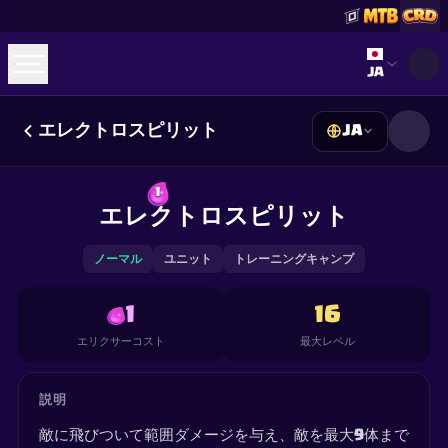
Select lan
JA
エレクトロスピリット
JA
☕
Buy Me a Coffee
Discordに参加
Decks
Deck Builder
Cards
Counters
Leaderboards
1
Guides
エレクトロスピリット
FAQ
About
Contact
Privacy
Terms
Cookie設定
©
2026
ClashRoyaleDeck.com
.
All Rights Reserved
.
This content is not affiliated with, endorsed, sponsored, or
ノーマル
ユニット
トレーニングキャンプ
specifically approved by Supercell and Supercell is not
responsible for it. For more information see
Supercell's Fan
Content Policy
. See our
Privacy Policy
for additional details.
1
16
エリクサーコスト
最大レベル
説明
敵に飛びついて範囲ダメージを与え、敵を最大9体まで