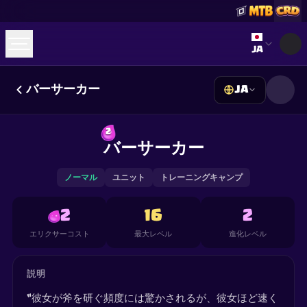
Select lan
JA
バーサーカー
JA
☕
Buy Me a Coffee
Discordに参加
Decks
Deck Builder
Cards
Counters
Leaderboards
2
Guides
バーサーカー
FAQ
About
Contact
Privacy
Terms
Cookie設定
©
2026
ClashRoyaleDeck.com
.
All Rights Reserved
.
This content is not affiliated with, endorsed, sponsored, or
ノーマル
ユニット
トレーニングキャンプ
specifically approved by Supercell and Supercell is not
responsible for it. For more information see
Supercell's Fan
Content Policy
. See our
Privacy Policy
for additional details.
2
16
2
エリクサーコスト
最大レベル
進化レベル
説明
“彼女が斧を研ぐ頻度には驚かされるが、彼女ほど速く