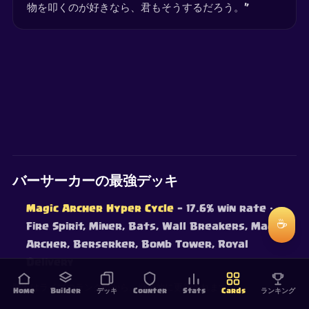
物を叩くのが好きなら、君もそうするだろう。”
バーサーカーの最強デッキ
Magic Archer Hyper Cycle
— 17.6% win rate
·
☕
Fire Spirit, Miner, Bats, Wall Breakers, Magic
Archer, Berserker, Bomb Tower, Royal
Delivery
勝率はライブのランク戦から。継続的に更新されます。
Home
Builder
デッキ
Counter
Stats
Cards
ランキング