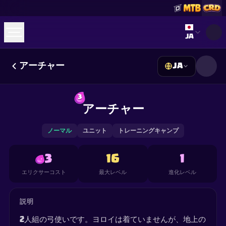
Select lan
JA
アーチャー
JA
☕
Buy Me a Coffee
Discordに参加
Decks
Deck Builder
Cards
Counters
Leaderboards
3
Guides
アーチャー
FAQ
About
Contact
Privacy
Terms
Cookie設定
©
2026
ClashRoyaleDeck.com
.
All Rights Reserved
.
This content is not affiliated with, endorsed, sponsored, or
ノーマル
ユニット
トレーニングキャンプ
specifically approved by Supercell and Supercell is not
responsible for it. For more information see
Supercell's Fan
Content Policy
. See our
Privacy Policy
for additional details.
3
16
1
エリクサーコスト
最大レベル
進化レベル
説明
2人組の弓使いです。ヨロイは着ていませんが、地上の