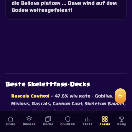
die Ballons platzen ... Dann wird auf dem
Boden weitergefeiert!
Beste Skelettfass-Decks
☕
Rascals Control
— 47.6% win rate
· Goblins,
Minions, Rascals, Cannon Cart, Skeleton Barrel,
Mortar, Fireball, Barbarian Barrel
Siegraten aus laufenden Ranglisten-Kämpfen —
Home
Builder
Decks
Counter
Stats
Cards
Rang
laufend aktualisiert.