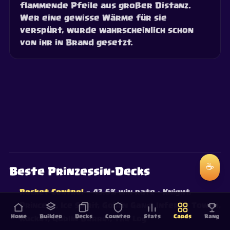
flammende Pfeile aus großer Distanz.
Wer eine gewisse Wärme für sie
verspürt, wurde wahrscheinlich schon
von ihr in Brand gesetzt.
☕
Beste Prinzessin-Decks
Rocket Control
— 43.6% win rate
· Knight,
Princess, Ice Spirit, Goblin Gang, Inferno Tower,
Home
Builder
Decks
Counter
Stats
Cards
Rang
Rocket, Goblin Barrel, The Log