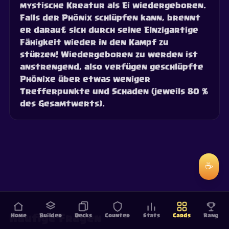
mystische Kreatur als Ei wiedergeboren.
Falls der Phönix schlüpfen kann, brennt
er darauf, sich durch seine EInzigartige
Fähigkeit wieder in den Kampf zu
stürzen! Wiedergeboren zu werden ist
anstrengend, also verfügen geschlüpfte
Phönixe über etwas weniger
Trefferpunkte und Schaden (jeweils 80 %
des Gesamtwerts).
☕
Home
Builder
Decks
Counter
Stats
Cards
Rang
Häufige Fragen