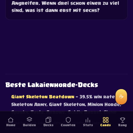
Angreifer. Wenn drei schon einer zu viel
sind, was ist dann erst mit sechs?
Beste Lakaienhorde-Decks
☕
Giant Skeleton Beatdown
— 39.5% win rate
·
Skeleton Army, Giant Skeleton, Minion Horde,
Sparky, Tesla, Arrows, Goblin Barrel, Clone
Siegraten aus laufenden Ranglisten-Kämpfen —
Home
Builder
Decks
Counter
Stats
Cards
Rang
laufend aktualisiert.