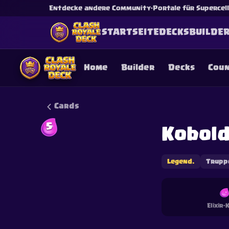
Entdecke andere Community-Portale für Supercell-
STARTSEITE
DECKS
BUILDE
Home
Builder
Decks
Cou
Cards
5
Kobol
This content is not af
is not responsible for
Legend.
Trupp
Elixir