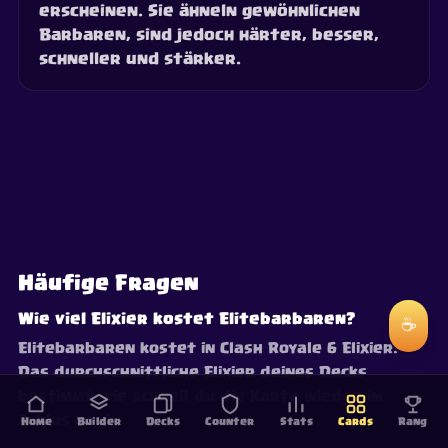
erscheinen. Sie ähneln gewöhnlichen
Barbaren, sind jedoch härter, besser,
schneller und stärker.
Häufige Fragen
Wie viel Elixier kostet Elitebarbaren?
☕
Elitebarbaren kostet in Clash Royale 6 Elixier.
Das durchschnittliche Elixier deines Decks
bestimmt, wie schnell du die Karte wieder im
Zyklus hast.
Home
Builder
Decks
Counter
Stats
Cards
Rang