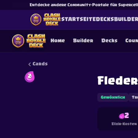
Entdecke andere Community-Portale für Supercell-
STARTSEITE
DECKS
BUILDE
Home
Builder
Decks
Cou
Cards
2
Flede
This content is not af
is not responsible for
Gewöhnlich
Tr
2
Elixir-Kosten