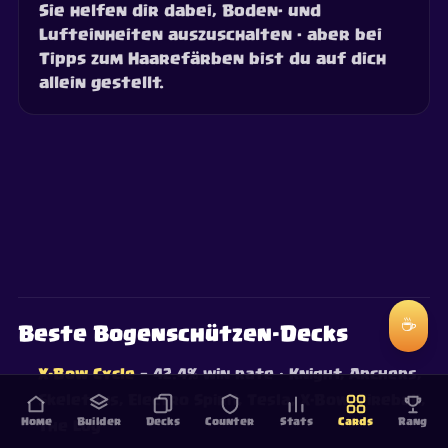
Sie helfen dir dabei, Boden- und
Lufteinheiten auszuschalten - aber bei
Tipps zum Haarefärben bist du auf dich
allein gestellt.
☕
Beste Bogenschützen-Decks
X-Bow Cycle
— 42.4% win rate
· Knight, Archers,
Skeletons, Electro Spirit, Tesla, X-Bow, Fireball,
Home
Builder
Decks
Counter
Stats
Cards
Rang
The Log