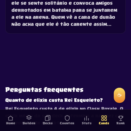
ele se sente solitário e convoca amigos
derrotados em batalha para se juntarem
a ele na arena. Quem vê a cara de durão
não acha que ele é tão carente assim...
Perguntas frequentes
☕
Quanto de elixir custa Rei Esqueleto?
Rei Esqueleto custa 4 de elixir no Clash Royale. O
elixir médio do seu deck determina a rapidez com
que você volta a ciclá-la.
Home
Builder
Decks
Counter
Stats
Cards
Rank