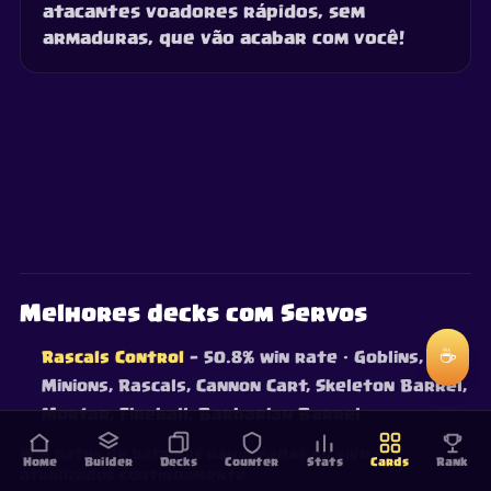
atacantes voadores rápidos, sem
armaduras, que vão acabar com você!
Melhores decks com Servos
☕
Rascals Control
— 50.8% win rate
· Goblins,
Minions, Rascals, Cannon Cart, Skeleton Barrel,
Mortar, Fireball, Barbarian Barrel
Win rates de batalhas ranqueadas ao vivo —
Home
Builder
Decks
Counter
Stats
Cards
Rank
atualizados continuamente.