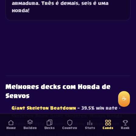
armadura. Três é demais, seis é uma
horda!
Melhores decks com Horda de
Servos
☕
Giant Skeleton Beatdown
— 39.5% win rate
·
Skeleton Army, Giant Skeleton, Minion Horde,
Sparky, Tesla, Arrows, Goblin Barrel, Clone
Home
Builder
Decks
Counter
Stats
Cards
Rank
Win rates de batalhas ranqueadas ao vivo —