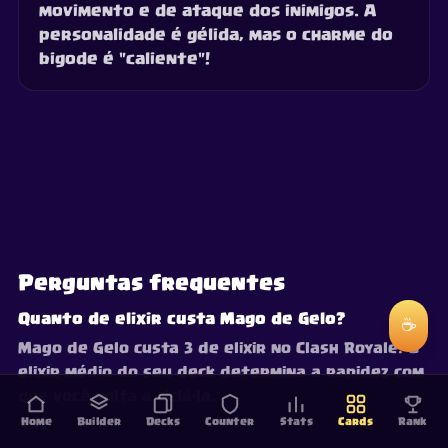
movimento e de ataque dos inimigos. A
personalidade é gélida, mas o charme do
bigode é "caliente"!
Perguntas frequentes
Quanto de elixir custa Mago de Gelo?
☕
Mago de Gelo custa 3 de elixir no Clash Royale. O
elixir médio do seu deck determina a rapidez com
que você volta a ciclá-la.
Home
Builder
Decks
Counter
Stats
Cards
Rank