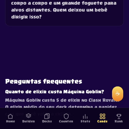
corpo a corpo e um grande foguete para
alvos distantes. Quem deixou um bebê
dirigir isso?
Perguntas frequentes
Quanto de elixir custa Máquina Goblin?
☕
Máquina Goblin custa 5 de elixir no Clash Royale.
O elixir médio do seu deck determina a rapidez
com que você volta a ciclá-la.
Home
Builder
Decks
Counter
Stats
Cards
Rank