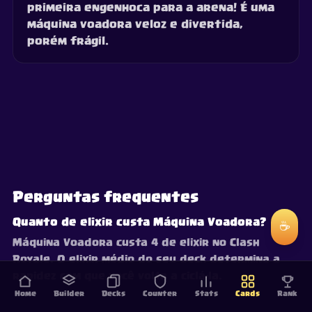
primeira engenhoca para a arena! É uma
máquina voadora veloz e divertida,
porém frágil.
Perguntas frequentes
Quanto de elixir custa Máquina Voadora?
☕
Máquina Voadora custa 4 de elixir no Clash
Royale. O elixir médio do seu deck determina a
rapidez com que você volta a ciclá-la.
Home
Builder
Decks
Counter
Stats
Cards
Rank