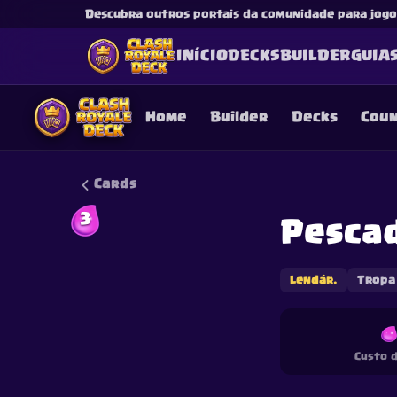
Descubra outros portais da comunidade para jogos
INÍCIO
DECKS
BUILDER
GUIA
Home
Builder
Decks
Cou
Cards
3
Pesca
This content is not af
is not responsible for
Lendár.
Tropa
Custo d