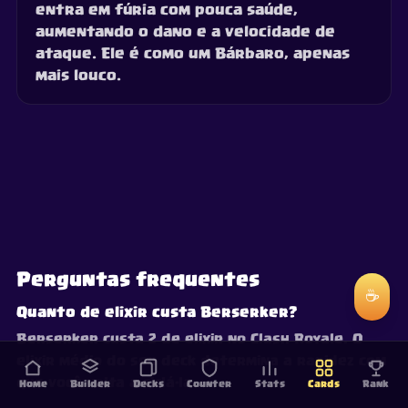
entra em fúria com pouca saúde,
aumentando o dano e a velocidade de
ataque. Ele é como um Bárbaro, apenas
mais louco.
Perguntas frequentes
☕
Quanto de elixir custa Berserker?
Berserker custa 2 de elixir no Clash Royale. O
elixir médio do seu deck determina a rapidez com
que você volta a ciclá-la.
Home
Builder
Decks
Counter
Stats
Cards
Rank